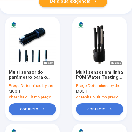
Dê a sua exigência
Multi sensor do
Multi sensor em linha
parâmetro para o
POM Water Testing
multi sistema de
Equipment da
Preço:
Determined by the number of specific orders
Preço:
Determined by the number of specific orders
vigilância de
qualidade de água do
MOQ:
1
MOQ:
1
qualidade de água do
parâmetro
parâmetro
obtenha o ultimo preço
obtenha o ultimo preço
contacto
contacto