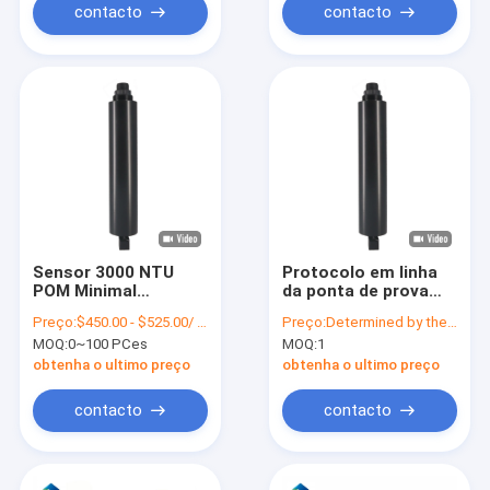
contacto
contacto
Sensor 3000 NTU
Protocolo em linha
POM Minimal
da ponta de prova
Maintenance da
IP68 MODBUS do
Preço:
$450.00 - $525.00/ Piece
Preço:
Determined by the number of specific orders
turbidez da água de
sensor da turbidez
MOQ:
0~100 PCes
MOQ:
1
limpeza do auto
da monitoração do
rio
obtenha o ultimo preço
obtenha o ultimo preço
contacto
contacto