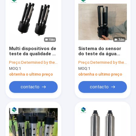
Multi dispositivos de
Sistema do sensor
teste da qualidade de
do teste da água
água do analisador
salgada do detector
Preço:
Determined by the number of specific orders
Preço:
Determined by the number of specific orders
da qualidade de água
do analisador da
MOQ:
1
MOQ:
1
do parâmetro
qualidade de água do
multiparâmetro
obtenha o ultimo preço
obtenha o ultimo preço
DS2100
contacto
contacto
Casa
Produtos
Sobre nós