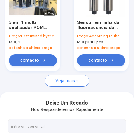
Excursão da fábrica
Controle da qualidade
5 em 1 multi
Sensor em linha da
analisador POM
fluorescência da
Contacte-nos
Materials Water
clorofila para a
Preço:
Determined by the number of specific orders
Preço:
According to the specific quantity
Quality Tester da
monitoração da
MOQ:
1
MOQ:
0-100pcs
água do parâmetro
qualidade do
Peça umas citações
ambiente da água
obtenha o ultimo preço
obtenha o ultimo preço
contacto
contacto
sensor dissolvido do oxigênio
Veja mais
Sensor dissolvido ótico do oxigênio
Sensor dissolvido água do oxigênio
Deixe Um Recado
Nós Responderemos Rapidamente
Sensor da procura de oxigênio químico
Medidor de oxigênio dissolvido