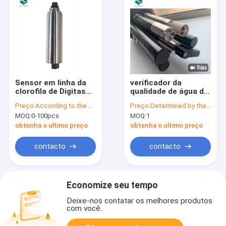
Sensor em linha da
verificador da
clorofila de Digitas
qualidade de água da
da limpeza de auto
sonda RS485 da
Preço:
According to the specific quantity
Preço:
Determined by the number of specific orders
para monitorar o
qualidade de água do
MOQ:
0-100pcs
MOQ:
1
lago de água doce
multiparâmetro
7in1/3in1
obtenha o ultimo preço
obtenha o ultimo preço
contacto
contacto
Economize seu tempo
Deixe-nos contatar os melhores produtos
com você.