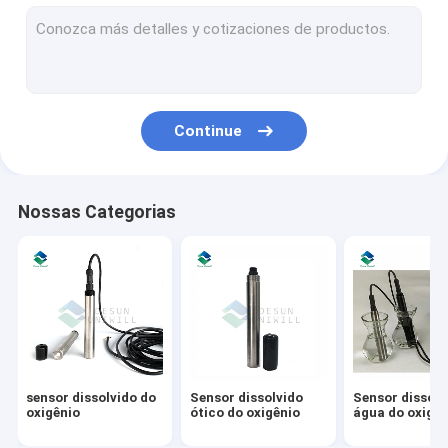
Sensor NH4
Sensor do PH de Digitas
Sensor da condutibilidade elétrica
Continue
Óleo no sensor da água
Sensor da turbidez da água
Nossas Categorias
Sonda da qualidade de água do multiparâmetro
Sensor suspendido dos sólidos
Sensor azul das algas verdes
Sensor potencial da redução da oxidação
sensor dissolvido do
Sensor dissolvido
Sensor dissolv
Sensor do nitrato da água
oxigênio
ótico do oxigênio
água do oxigên