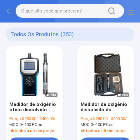
Todos Os Produtos
(353)
Medidor de oxigênio
Medidor de oxigênio
ótico dissolvido
dissolvido do
contínuo em linha de
oxigênio da água
Preço:
$280.00 - $400.00/ Piece
Preço:
$280.00 - $400.00/ Piece
Oxyguard do medidor
verificador portátil
MOQ:
0~100 PCes
MOQ:
0~100 PCes
de oxigênio
para a cultura
aquática
obtenha o ultimo preço
obtenha o ultimo preço