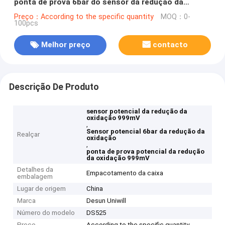
ponta de prova 6bar do sensor da redução da
oxidação 999mV
Preço：According to the specific quantity
MOQ：0-
100pcs
Melhor preço
contacto
Descrição De Produto
sensor potencial da redução da
oxidação 999mV
,
Sensor potencial 6bar da redução da
Realçar
oxidação
,
ponta de prova potencial da redução
da oxidação 999mV
Detalhes da
Empacotamento da caixa
embalagem
Lugar de origem
China
Marca
Desun Uniwill
Número do modelo
DS525
Preço
According to the specific quantity