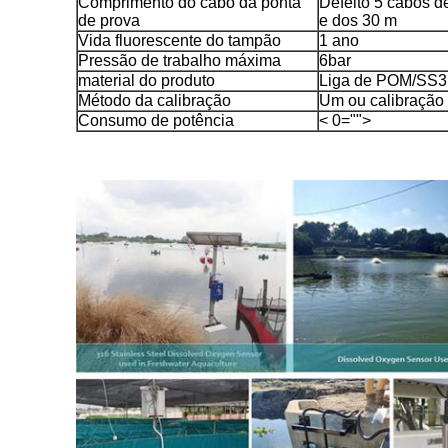
Comprimento do cabo da ponta
Defeito 5 cabos d
de prova
e dos 30 m
Vida fluorescente do tampão
1 ano
Pressão de trabalho máxima
6bar
material do produto
Liga de POM/SS3
Método da calibração
Um ou calibração
Consumo de potência
< 0="">