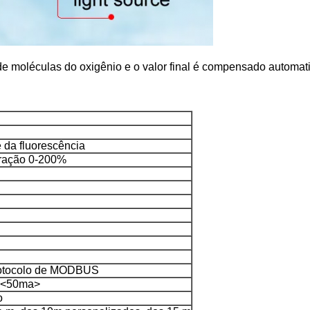
 de moléculas do oxigênio e o valor final é compensado automat
 da fluorescência
ração 0-200%
rotocolo de MODBUS
<50ma>
o