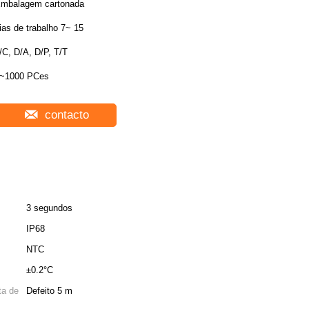
mbalagem cartonada
ias de trabalho 7~ 15
/C, D/A, D/P, T/T
~1000 PCes
contacto
3 segundos
IP68
NTC
±0.2°C
ta de
Defeito 5 m