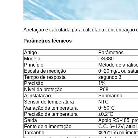
A relação é calculada para calcular a concentração
Parâmetros técnicos
Artigo
Parâmetros
Modelo
DS380
Princípio
Método de análise
Escala de medição
0~20mg/L ou satu
Tempo de resposta
segundo 3
Precisão
1%
Nível da proteção
IP68
A instalação
Submarino
Sensor de temperatura
NTC
Variação da temperatura
0~50°C
Precisão da temperatura
±0.2°C
Saída
Apoio RS-485, p
Fonte de alimentação
C.C. 6~12V, atual
Tamanho
Φ26*155 milímetr