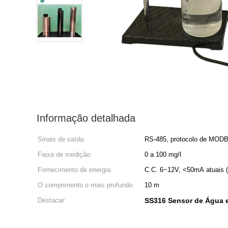
Informação detalhada
Sinais de saída:
RS-485, protocolo de MOD
Faixa de medição:
0 a 100 mg/l
Fornecimento de energia:
C.C. 6~12V, <50mA atuais 
O comprimento o mais profundo:
10 m
Destacar:
SS316 Sensor de Água 