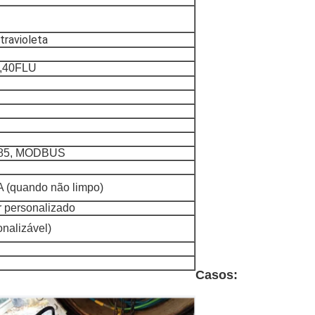
travioleta
0,40FLU
-485, MODBUS
A (quando não limpo)
r personalizado
onalizável)
Casos: