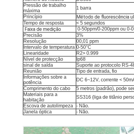
Pressão de trabalho
1 barra
máxima
Princípio
Método de fluorescência ul
Tempo de resposta
< 5 segundos
Faixa de medição
0-50ppm/0-200ppm ou 0-
Precisão
3%
Resolução
00,01 ppm
Intervalo de temperatura
0-50°C
Linearidade
R2> 0.999
Nível de protecção
Ip68
sinal de saída
Suporte ao protocolo RS
Reunião
Tipo de entrada, fio
Informações sobre a
DC 6~12V, corrente < 50m
potência
Comprimento do cabo
5 metros (padrão), pode se
Materiais para a
SS316 (liga de titânio pers
habitação
Escova de autolimpeza
- Não.
Janela óptica
- Não.