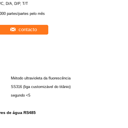
/C, D/A, D/P, T/T
000 partes/partes pelo mês
contacto
Método ultravioleta da fluorescência
SS316 (liga customizável do titânio)
segundo <5
res de água RS485