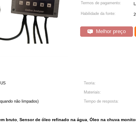
Termos de pagamento:
L
Habilidade da fonte:
2
Melhor preço
BUS
Teoria:
Materiais:
(quando não limpados)
Tempo de resposta:
em bruto
Sensor de óleo refinado na água
Óleo na chuva monito
,
,